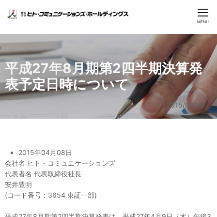
CLOSE
MENU
ヒトコムグループ
平成27年8月期第2四半期決算発
企業情報
表予定日時について
投資家情報
2015/04/08
ニュース
2015年04月08日
会社名 ヒト・コミュニケーションズ
代表者名 代表取締役社長
安井豊明
(コード番号：3654 東証一部)
平成27年8月期第2四半期決算発表は、平成27年4月9日（木）午後3