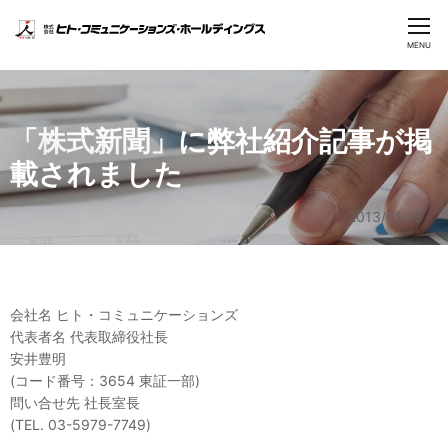
CLOSE
MENU
ヒトコムグループ
「株式新聞」に弊社紹介記事が掲
企業情報
載されました
投資家情報
2013/01/16
ニュース
会社名 ヒト・コミュニケーションズ
代表者名 代表取締役社長
安井豊明
(コード番号：3654 東証一部)
問い合せ先 社長室長
(TEL. 03-5979-7749)