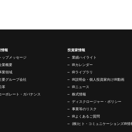
業情報
投資家情報
トップメッセージ
業績ハイライト
企業概要
IRカレンダー
事業領域
IRライブラリ
主要グループ会社
IR説明会・個人投資家向けIR動画
沿革
IRニュース
コーポレート・ガバナンス
株式情報
ディスクロージャー・ポリシー
事業等のリスク
IRよくあるご質問
(株)ヒト・コミュニケーションズIR情