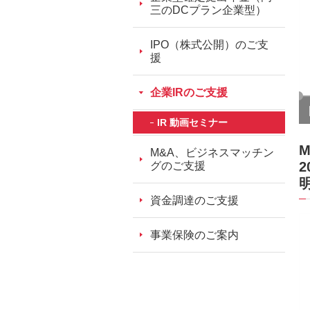
ッ
三のDCプラン企業型）
ダ
情
IPO（株式公開）のご支
援
報
に
企業IRのご支援
移
動
IR 動画セミナー
し
ま
M&A、ビジネスマッチン
2
す。
グのご支援
本
文
資金調達のご支援
に
移
事業保険のご案内
動
し
ま
す。