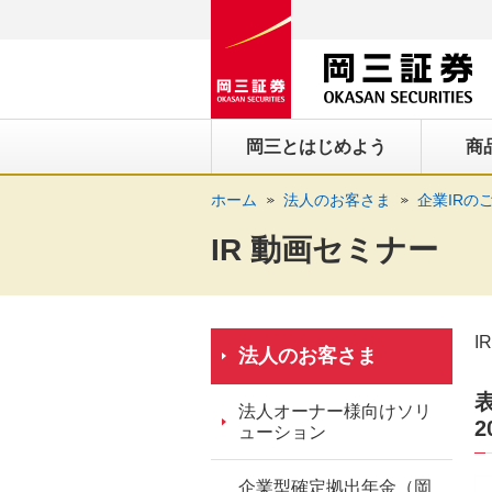
ペ
ペ
こ
ペ
こ
こ
ペ
こ
ー
ー
こ
ー
こ
こ
ー
の
ジ
ジ
か
ジ
か
か
ジ
ペ
の
内
ら
の
ら
ら
の
ー
先
を
ヘ
現
本
フ
終
ジ
岡三とはじめよう
商
頭
移
ッ
在
文
ッ
わ
の
に
動
ダ
地
に
タ
り
上
ホーム
法人のお客さま
企業IRの
な
す
情
に
な
情
に
部
り
る
報
な
り
報
な
へ
IR 動画セミナー
ま
た
に
り
ま
に
り
戻
す。
め
な
ま
す。
な
ま
り
の
り
す。
り
す。
ま
I
リ
ま
ま
す。
法人のお客さま
ン
す。
す。
ク
法人オーナー様向けソリ
で
2
ューション
す。
ヘ
企業型確定拠出年金（岡